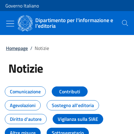
Vai al contenuto
Vai alla navigazione del sito
Governo Italiano
Dipartimento per l'informazione e
l'editoria
Cerca
Homepage
/
Notizie
Notizie
Tutti i contenuti della pagina Not
Comunicazione
Contributi
Agevolazioni
Sostegno all'editoria
Diritto d'autore
Vigilanza sulla SIAE
Altre misure
Sottosegretario