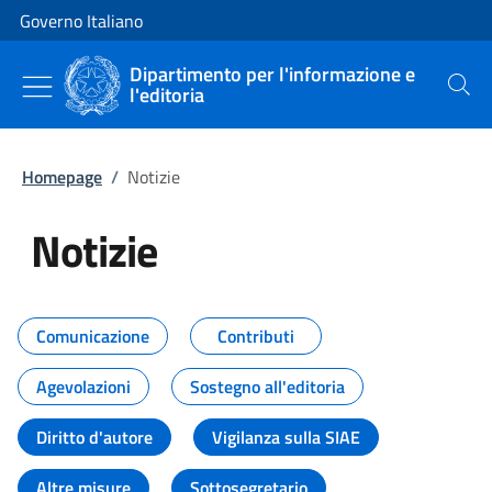
Vai al contenuto
Vai alla navigazione del sito
Governo Italiano
Dipartimento per l'informazione e
l'editoria
Cerca
Homepage
/
Notizie
Notizie
Tutti i contenuti della pagina Not
Comunicazione
Contributi
Agevolazioni
Sostegno all'editoria
Diritto d'autore
Vigilanza sulla SIAE
Altre misure
Sottosegretario