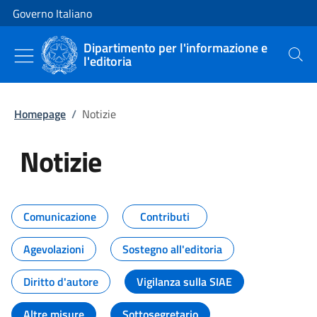
Vai al contenuto
Vai alla navigazione del sito
Governo Italiano
Dipartimento per l'informazione e
l'editoria
Cerca
Homepage
/
Notizie
Notizie
Tutti i contenuti della pagina Not
Comunicazione
Contributi
Agevolazioni
Sostegno all'editoria
Diritto d'autore
Vigilanza sulla SIAE
Altre misure
Sottosegretario