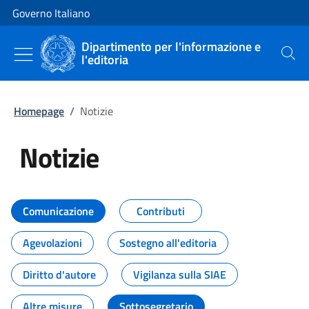
Vai al contenuto
Vai alla navigazione del sito
Governo Italiano
Dipartimento per l'informazione e
l'editoria
Cerca
Homepage
/
Notizie
Notizie
Tutti i contenuti della pagina Not
Comunicazione
Contributi
Agevolazioni
Sostegno all'editoria
Diritto d'autore
Vigilanza sulla SIAE
Altre misure
Sottosegretario