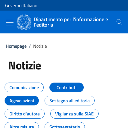
Vai al contenuto
Vai alla navigazione del sito
Governo Italiano
Dipartimento per l'informazione e
l'editoria
Cerca
Homepage
/
Notizie
Notizie
Tutti i contenuti della pagina Not
Comunicazione
Contributi
Agevolazioni
Sostegno all'editoria
Diritto d'autore
Vigilanza sulla SIAE
Altre misure
Sottosegretario