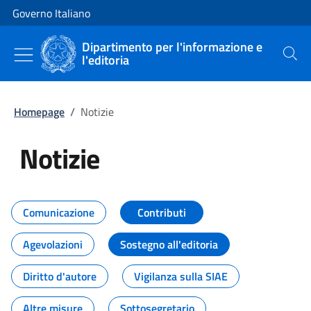
Vai al contenuto
Vai alla navigazione del sito
Governo Italiano
Dipartimento per l'informazione e
l'editoria
Cerca
Homepage
/
Notizie
Notizie
Tutti i contenuti della pagina Not
Comunicazione
Contributi
Agevolazioni
Sostegno all'editoria
Diritto d'autore
Vigilanza sulla SIAE
Altre misure
Sottosegretario