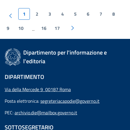
1
2
3
4
5
6
7
8
9
10
16
17
...
Dipartimento per l'informazione e
l'editoria
DIPARTIMENTO
Via della Mercede 9 00187 Roma
Posta elettronica:
segreteriacapodie@governo.it
PEC:
archivio.die@mailbox.governo.it
SOTTOSEGRETARIO