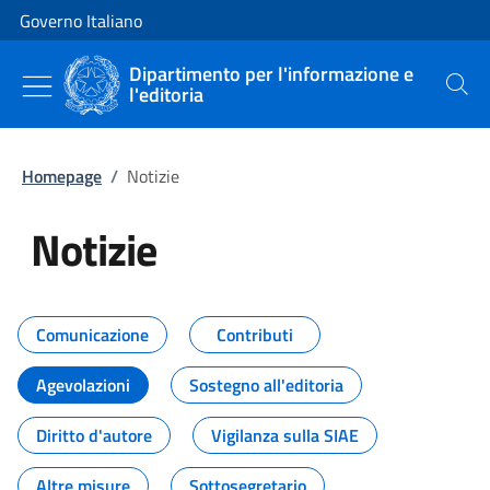
Vai al contenuto
Vai alla navigazione del sito
Governo Italiano
Dipartimento per l'informazione e
l'editoria
Cerca
Homepage
/
Notizie
Notizie
Tutti i contenuti della pagina Not
Comunicazione
Contributi
Agevolazioni
Sostegno all'editoria
Diritto d'autore
Vigilanza sulla SIAE
Altre misure
Sottosegretario