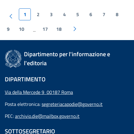
1
2
3
4
5
6
7
8
9
10
17
18
...
Dipartimento per l'informazione e
l'editoria
DIPARTIMENTO
Via della Mercede 9 00187 Roma
Posta elettronica:
segreteriacapodie@governo.it
PEC:
archivio.die@mailbox.governo.it
SOTTOSEGRETARIO