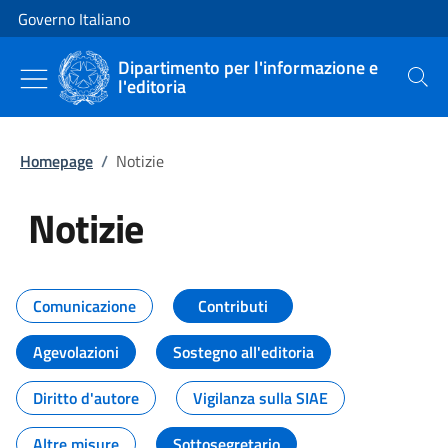
Vai al contenuto
Vai alla navigazione del sito
Governo Italiano
Dipartimento per l'informazione e
l'editoria
Cerca
Homepage
/
Notizie
Notizie
Tutti i contenuti della pagina Not
Comunicazione
Contributi
Agevolazioni
Sostegno all'editoria
Diritto d'autore
Vigilanza sulla SIAE
Altre misure
Sottosegretario