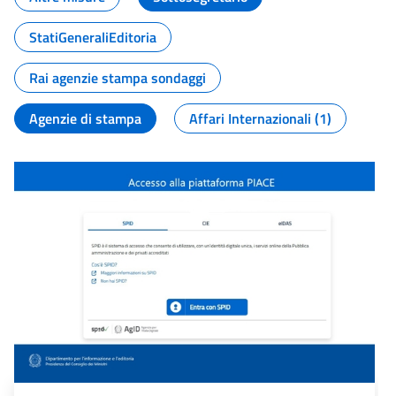
StatiGeneraliEditoria
Rai agenzie stampa sondaggi
Agenzie di stampa
Affari Internazionali (1)