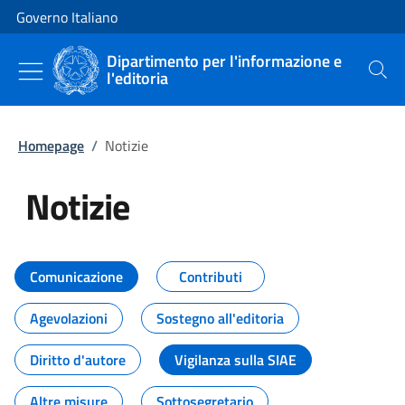
Vai al contenuto
Vai alla navigazione del sito
Governo Italiano
Dipartimento per l'informazione e
l'editoria
Cerca
Homepage
/
Notizie
Notizie
Tutti i contenuti della pagina Not
Comunicazione
Contributi
Agevolazioni
Sostegno all'editoria
Diritto d'autore
Vigilanza sulla SIAE
Altre misure
Sottosegretario