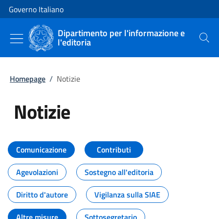
Vai al contenuto
Vai alla navigazione del sito
Governo Italiano
Dipartimento per l'informazione e
l'editoria
Cerca
Homepage
/
Notizie
Notizie
Tutti i contenuti della pagina Not
Comunicazione
Contributi
Agevolazioni
Sostegno all'editoria
Diritto d'autore
Vigilanza sulla SIAE
Altre misure
Sottosegretario