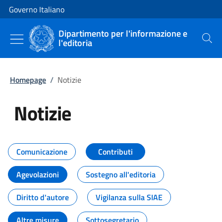
Vai al contenuto
Vai alla navigazione del sito
Governo Italiano
Dipartimento per l'informazione e
l'editoria
Cerca
Homepage
/
Notizie
Notizie
Tutti i contenuti della pagina Not
Comunicazione
Contributi
Agevolazioni
Sostegno all'editoria
Diritto d'autore
Vigilanza sulla SIAE
Altre misure
Sottosegretario