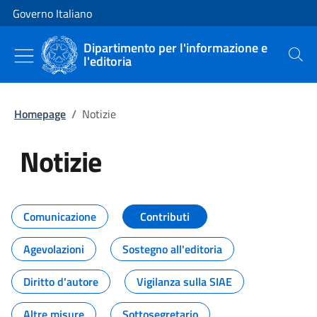
Vai al contenuto
Vai alla navigazione del sito
Governo Italiano
Dipartimento per l'informazione e
l'editoria
Cerca
Homepage
/
Notizie
Notizie
Tutti i contenuti della pagina Not
Comunicazione
Contributi
Agevolazioni
Sostegno all'editoria
Diritto d'autore
Vigilanza sulla SIAE
Altre misure
Sottosegretario