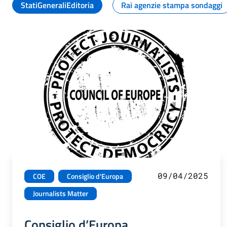
StatiGeneraliEditoria
Rai agenzie stampa sondaggi
09/04/2025
COE
Consiglio d'Europa
Journalists Matter
Consiglio d’Europa