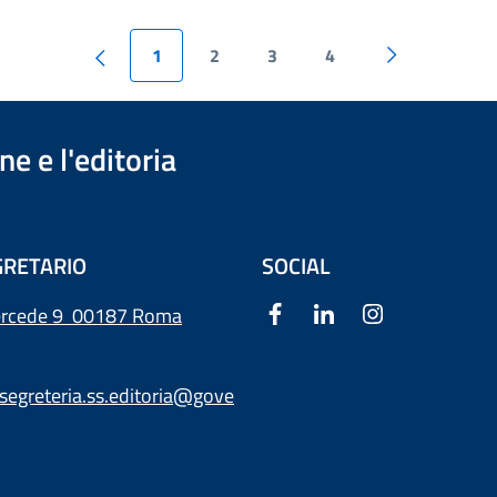
1
2
3
4
e e l'editoria
RETARIO
SOCIAL
ercede 9
00187 Roma
segreteria.ss.editoria@gove