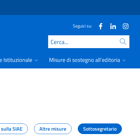
Seguici su:
Cerca
 Istituzionale
Misure di sostegno all'editoria
A
 sulla SIAE
Altre misure
Sottosegretario