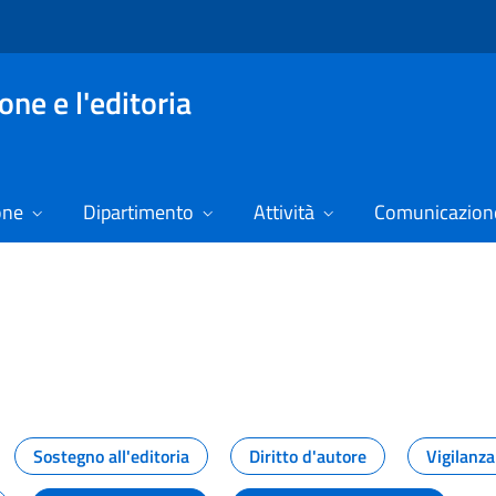
ne e l'editoria
one
Dipartimento
Attività
Comunicazione
izie
Sostegno all'editoria
Diritto d'autore
Vigilanza