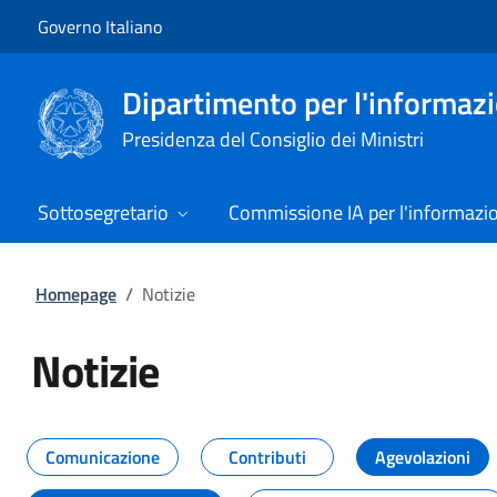
Vai al contenuto
Vai alla navigazione del sito
Governo Italiano
Dipartimento per l'informazio
Presidenza del Consiglio dei Ministri
Sottosegretario
Commissione IA per l'informazi
Homepage
/
Notizie
Notizie
Tutti i contenuti della pagina Not
Comunicazione
Contributi
Agevolazioni