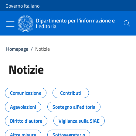
Vai al contenuto
Vai alla navigazione del sito
Governo Italiano
Dipartimento per l'informazione e
l'editoria
Cerca
Homepage
/
Notizie
Notizie
Tutti i contenuti della pagina Not
Comunicazione
Contributi
Agevolazioni
Sostegno all'editoria
Diritto d'autore
Vigilanza sulla SIAE
Altre misure
Sottosegretario