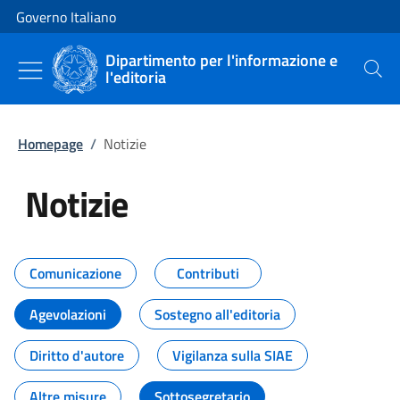
Vai al contenuto
Vai alla navigazione del sito
Governo Italiano
Dipartimento per l'informazione e
l'editoria
Cerca
Homepage
/
Notizie
Notizie
Tutti i contenuti della pagina Not
Comunicazione
Contributi
Agevolazioni
Sostegno all'editoria
Diritto d'autore
Vigilanza sulla SIAE
Altre misure
Sottosegretario