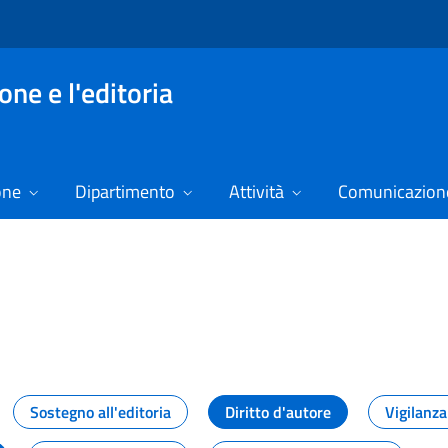
ne e l'editoria
one
Dipartimento
Attività
Comunicazione
izie
Sostegno all'editoria
Diritto d'autore
Vigilanza