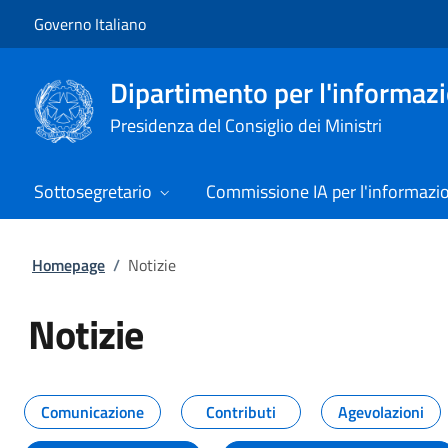
Vai al contenuto
Vai alla navigazione del sito
Governo Italiano
Dipartimento per l'informazio
Presidenza del Consiglio dei Ministri
Sottosegretario
Commissione IA per l'informazi
Homepage
/
Notizie
Notizie
Tutti i contenuti della pagina Not
Comunicazione
Contributi
Agevolazioni