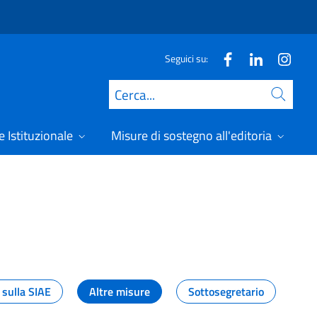
Seguici su:
Cerca
 Istituzionale
Misure di sostegno all'editoria
A
 sulla SIAE
Altre misure
Sottosegretario