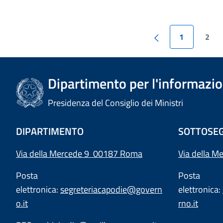
1
2
Dipartimento per l'informazion
Presidenza del Consiglio dei Ministri
DIPARTIMENTO
SOTTOSEG
Via della Mercede 9 00187 Roma
Via della M
Posta
Posta
elettronica:
segreteriacapodie@govern
elettronica:
o.it
rno.it