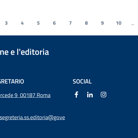
3
4
5
6
7
8
9
10
...
e e l'editoria
RETARIO
SOCIAL
ercede 9
00187 Roma
segreteria.ss.editoria@gove