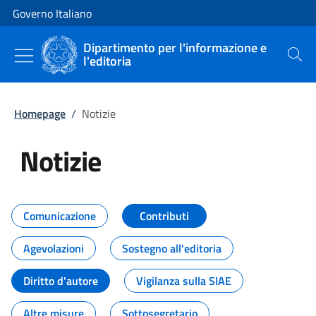
Vai al contenuto
Vai alla navigazione del sito
Governo Italiano
Dipartimento per l'informazione e
l'editoria
Cerca
Homepage
/
Notizie
Notizie
Tutti i contenuti della pagina Not
Comunicazione
Contributi
Agevolazioni
Sostegno all'editoria
Diritto d'autore
Vigilanza sulla SIAE
Altre misure
Sottosegretario