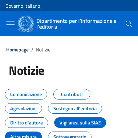
Vai al contenuto
Vai alla navigazione del sito
Governo Italiano
Dipartimento per l'informazione e
l'editoria
Cerca
Homepage
/
Notizie
Notizie
Tutti i contenuti della pagina Not
Comunicazione
Contributi
Agevolazioni
Sostegno all'editoria
Diritto d'autore
Vigilanza sulla SIAE
Altre misure
Sottosegretario