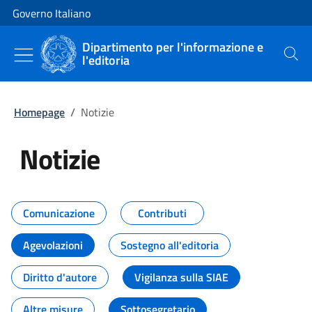
Vai al contenuto
Vai alla navigazione del sito
Governo Italiano
Dipartimento per l'informazione e
l'editoria
Cerca
Homepage
/
Notizie
Notizie
Tutti i contenuti della pagina Not
Comunicazione
Contributi
Agevolazioni
Sostegno all'editoria
Diritto d'autore
Vigilanza sulla SIAE
Altre misure
Sottosegretario