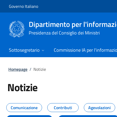
Vai al contenuto
Vai alla navigazione del sito
Governo Italiano
Dipartimento per l'informazio
Presidenza del Consiglio dei Ministri
Sottosegretario
Commissione IA per l'informazi
Homepage
/
Notizie
Notizie
Tutti i contenuti della pagina Not
Comunicazione
Contributi
Agevolazioni