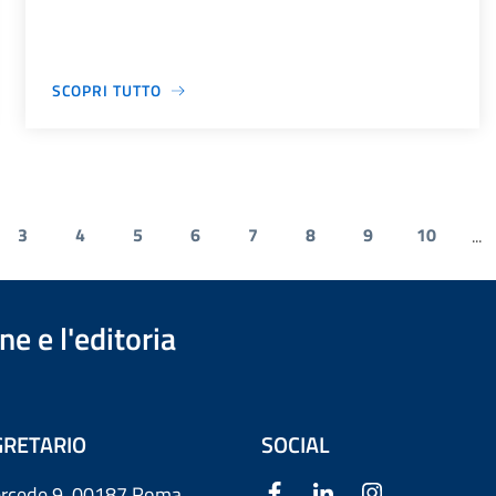
SCOPRI TUTTO
3
4
5
6
7
8
9
10
...
e e l'editoria
RETARIO
SOCIAL
ercede 9
00187 Roma