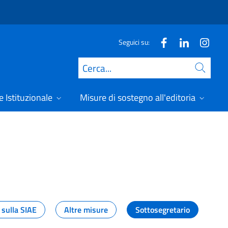
Seguici su:
Cerca
 Istituzionale
Misure di sostegno all'editoria
A
 sulla SIAE
Altre misure
Sottosegretario