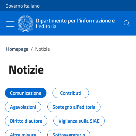
Vai al contenuto
Vai alla navigazione del sito
Governo Italiano
Dipartimento per l'informazione e
l'editoria
Cerca
Homepage
/
Notizie
Notizie
Tutti i contenuti della pagina Not
Comunicazione
Contributi
Agevolazioni
Sostegno all'editoria
Diritto d'autore
Vigilanza sulla SIAE
Altre misure
Sottosegretario