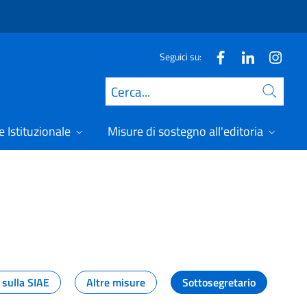
Seguici su:
Cerca
 Istituzionale
Misure di sostegno all'editoria
A
 sulla SIAE
Altre misure
Sottosegretario