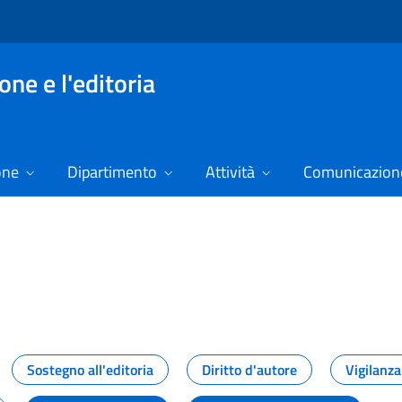
ne e l'editoria
one
Dipartimento
Attività
Comunicazione
izie
Sostegno all'editoria
Diritto d'autore
Vigilanza