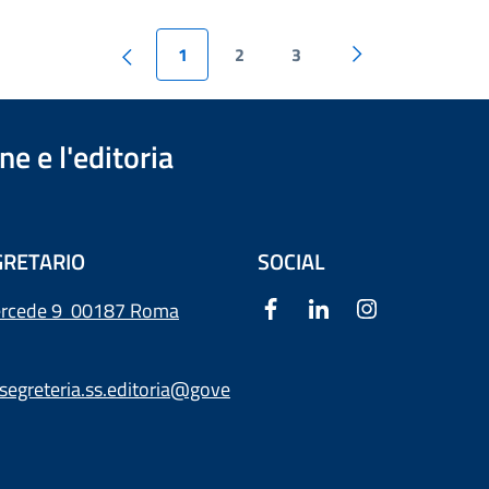
1
2
3
e e l'editoria
RETARIO
SOCIAL
ercede 9
00187 Roma
segreteria.ss.editoria@gove