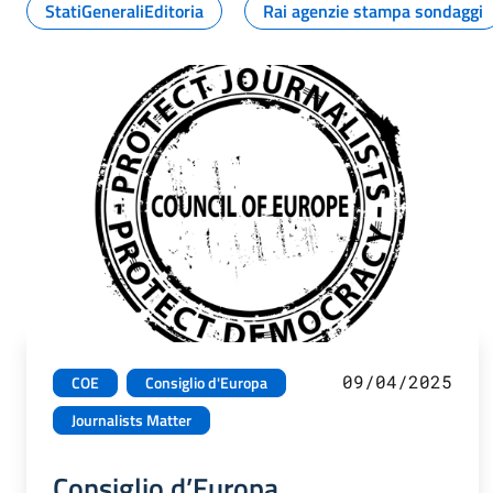
StatiGeneraliEditoria
Rai agenzie stampa sondaggi
09/04/2025
COE
Consiglio d'Europa
Journalists Matter
Consiglio d’Europa