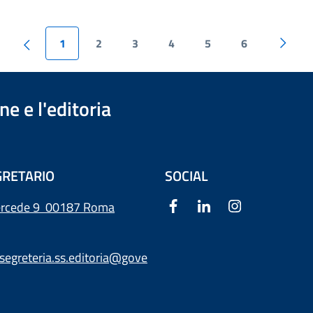
1
2
3
4
5
6
e e l'editoria
RETARIO
SOCIAL
ercede 9
00187 Roma
segreteria.ss.editoria@gove