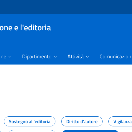
ne e l'editoria
one
Dipartimento
Attività
Comunicazione
izie
Sostegno all'editoria
Diritto d'autore
Vigilanza