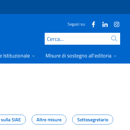
Seguici su:
Cerca
 Istituzionale
Misure di sostegno all'editoria
A
 sulla SIAE
Altre misure
Sottosegretario