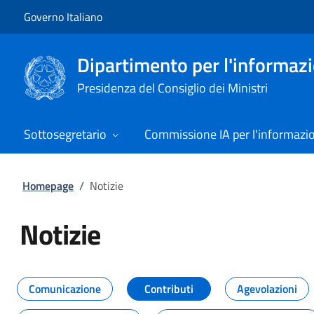
Vai al contenuto
Vai alla navigazione del sito
Governo Italiano
Dipartimento per l'informazio
Presidenza del Consiglio dei Ministri
Sottosegretario
Commissione IA per l'informazi
Homepage
/
Notizie
Notizie
Tutti i contenuti della pagina Not
Comunicazione
Contributi
Agevolazioni