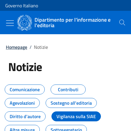
Vai al contenuto
Vai alla navigazione del sito
Governo Italiano
Dipartimento per l'informazione e
l'editoria
Cerca
Homepage
/
Notizie
Notizie
Tutti i contenuti della pagina Not
Comunicazione
Contributi
Agevolazioni
Sostegno all'editoria
Diritto d'autore
Vigilanza sulla SIAE
Altre misure
Sottosegretario