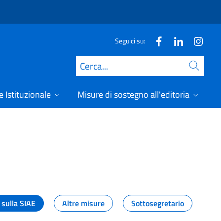
Seguici su:
Cerca
 Istituzionale
Misure di sostegno all'editoria
A
 sulla SIAE
Altre misure
Sottosegretario