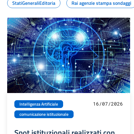
StatiGeneraliEditoria
Rai agenzie stampa sondaggi
16/07/2026
Intelligenza Artificiale
comunicazione istituzionale
Spot istituzionali realizzati con