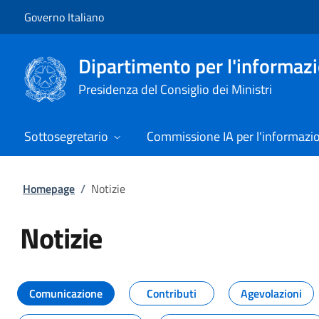
Vai al contenuto
Vai alla navigazione del sito
Governo Italiano
Dipartimento per l'informazio
Presidenza del Consiglio dei Ministri
Sottosegretario
Commissione IA per l'informazi
Homepage
/
Notizie
Notizie
Tutti i contenuti della pagina Not
Comunicazione
Contributi
Agevolazioni