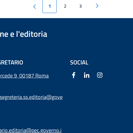
1
2
3
e e l'editoria
RETARIO
SOCIAL
ercede 9
00187 Roma
segreteria.ss.editoria@gove
ario.editoria@pec.governo.i