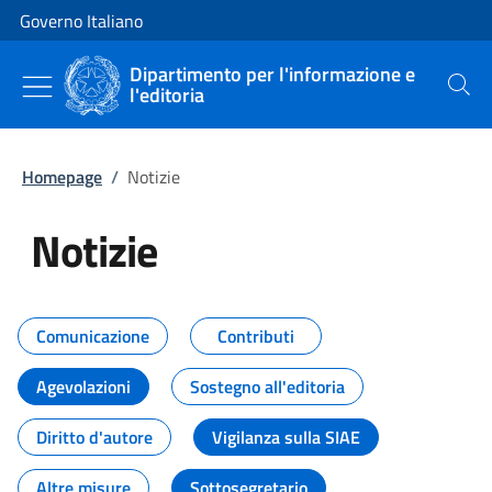
Vai al contenuto
Vai alla navigazione del sito
Governo Italiano
Dipartimento per l'informazione e
l'editoria
Cerca
Homepage
/
Notizie
Notizie
Tutti i contenuti della pagina Not
Comunicazione
Contributi
Agevolazioni
Sostegno all'editoria
Diritto d'autore
Vigilanza sulla SIAE
Altre misure
Sottosegretario