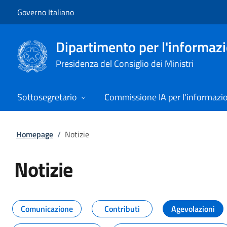
Vai al contenuto
Vai alla navigazione del sito
Governo Italiano
Dipartimento per l'informazio
Presidenza del Consiglio dei Ministri
Sottosegretario
Commissione IA per l'informazi
Homepage
/
Notizie
Notizie
Tutti i contenuti della pagina Not
Comunicazione
Contributi
Agevolazioni