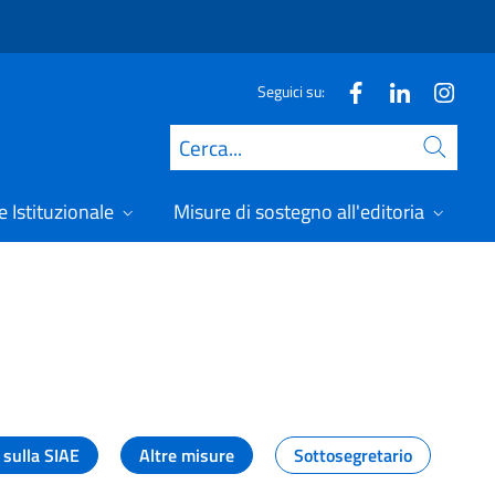
Seguici su:
Cerca
 Istituzionale
Misure di sostegno all'editoria
A
 sulla SIAE
Altre misure
Sottosegretario