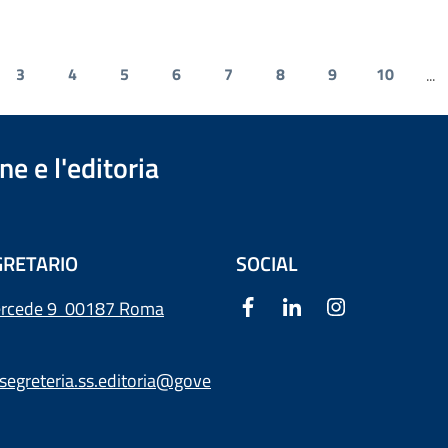
3
4
5
6
7
8
9
10
...
e e l'editoria
RETARIO
SOCIAL
ercede 9
00187 Roma
segreteria.ss.editoria@gove