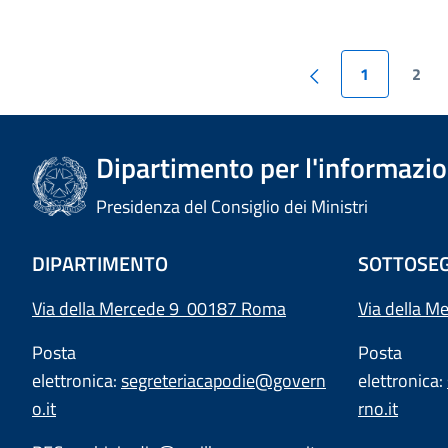
1
2
Dipartimento per l'informazion
Presidenza del Consiglio dei Ministri
DIPARTIMENTO
SOTTOSEG
Via della Mercede 9 00187 Roma
Via della M
Posta
Posta
elettronica:
segreteriacapodie@govern
elettronica:
o.it
rno.it