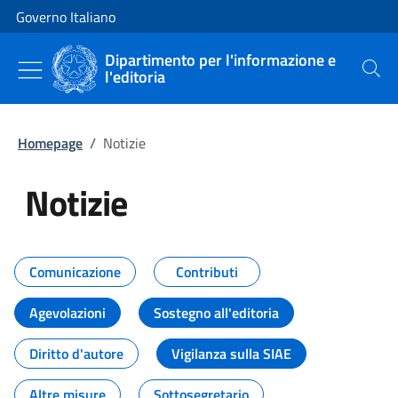
Vai al contenuto
Vai alla navigazione del sito
Governo Italiano
Dipartimento per l'informazione e
l'editoria
Cerca
Homepage
/
Notizie
Notizie
Tutti i contenuti della pagina Not
Comunicazione
Contributi
Agevolazioni
Sostegno all'editoria
Diritto d'autore
Vigilanza sulla SIAE
Altre misure
Sottosegretario