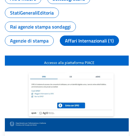
StatiGeneraliEditoria
Rai agenzie stampa sondaggi
Agenzie di stampa
Affari Internazionali (1)