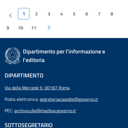
1
2
3
4
5
6
7
8
9
10
11
Dipartimento per l'informazione e
l'editoria
DIPARTIMENTO
Via della Mercede 9 00187 Roma
Posta elettronica:
segreteriacapodie@governo.it
PEC:
archivio.die@mailbox.governo.it
SOTTOSEGRETARIO