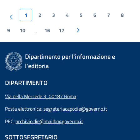
1
2
3
4
5
6
7
8
9
10
16
17
...
Dipartimento per l'informazione e
l'editoria
DIPARTIMENTO
Via della Mercede 9 00187 Roma
Posta elettronica:
segreteriacapodie@governo.it
PEC:
archivio.die@mailbox.governo.it
SOTTOSEGRETARIO