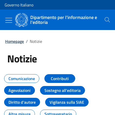
Vai al contenuto
Vai alla navigazione del sito
Governo Italiano
Dipartimento per l'informazione e
l'editoria
Cerca
Homepage
/
Notizie
Notizie
Tutti i contenuti della pagina Not
Comunicazione
Contributi
Agevolazioni
Sostegno all'editoria
Diritto d'autore
Vigilanza sulla SIAE
Altre misure
Sottosegretario