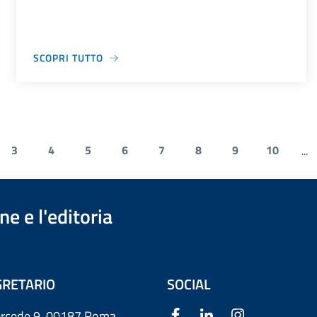
SCOPRI TUTTO
3
4
5
6
7
8
9
10
...
e e l'editoria
RETARIO
SOCIAL
ercede 9
00187 Roma