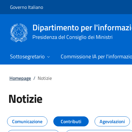
Vai al contenuto
Vai alla navigazione del sito
Governo Italiano
Dipartimento per l'informazio
Presidenza del Consiglio dei Ministri
Sottosegretario
Commissione IA per l'informazi
Homepage
/
Notizie
Notizie
Tutti i contenuti della pagina Not
Comunicazione
Contributi
Agevolazioni