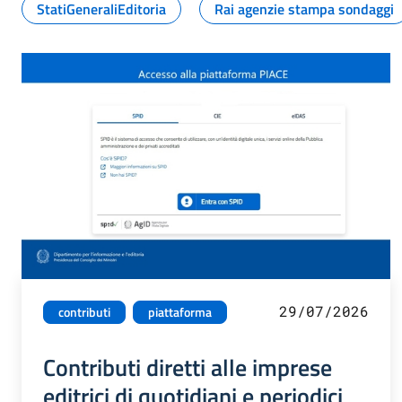
StatiGeneraliEditoria
Rai agenzie stampa sondaggi
29/07/2026
contributi
piattaforma
Contributi diretti alle imprese
editrici di quotidiani e periodici