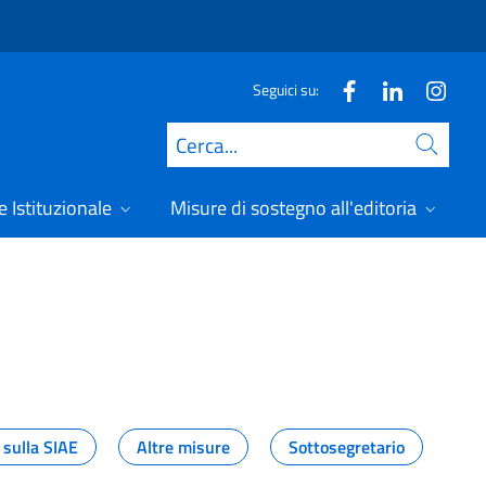
Seguici su:
Cerca
 Istituzionale
Misure di sostegno all'editoria
A
 sulla SIAE
Altre misure
Sottosegretario