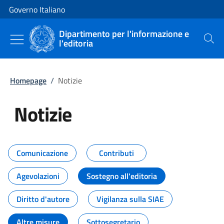
Vai al contenuto
Vai alla navigazione del sito
Governo Italiano
Dipartimento per l'informazione e
l'editoria
Cerca
Homepage
/
Notizie
Notizie
Tutti i contenuti della pagina Not
Comunicazione
Contributi
Agevolazioni
Sostegno all'editoria
Diritto d'autore
Vigilanza sulla SIAE
Altre misure
Sottosegretario