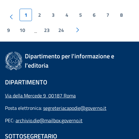
1
2
3
4
5
6
7
8
9
10
23
24
...
Dipartimento per l'informazione e
l'editoria
DIPARTIMENTO
Via della Mercede 9 00187 Roma
Posta elettronica:
segreteriacapodie@governo.it
PEC:
archivio.die@mailbox.governo.it
SOTTOSEGRETARIO