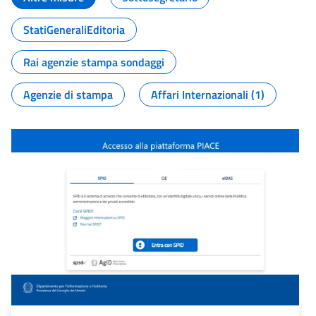
StatiGeneraliEditoria
Rai agenzie stampa sondaggi
Agenzie di stampa
Affari Internazionali (1)