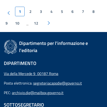
1
2
3
4
5
6
7
8
9
10
12
...
Dipartimento per l'informazione e
l'editoria
DIPARTIMENTO
Via della Mercede 9 00187 Roma
Posta elettronica:
segreteriacapodie@governo.it
PEC:
archivio.die@mailbox.governo.it
SOTTOSEGRETARIO