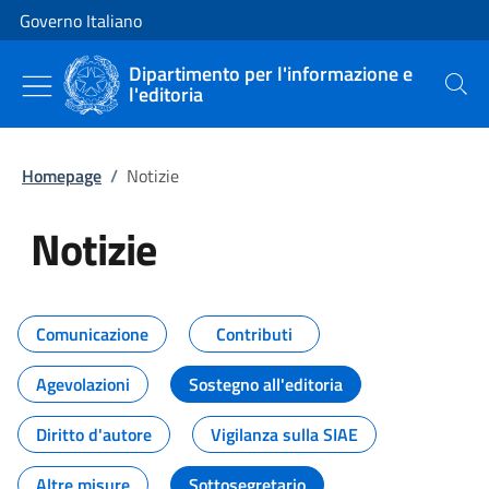
Vai al contenuto
Vai alla navigazione del sito
Governo Italiano
Dipartimento per l'informazione e
l'editoria
Cerca
Homepage
/
Notizie
Notizie
Tutti i contenuti della pagina Not
Comunicazione
Contributi
Agevolazioni
Sostegno all'editoria
Diritto d'autore
Vigilanza sulla SIAE
Altre misure
Sottosegretario