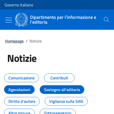
Vai al contenuto
Vai alla navigazione del sito
Governo Italiano
Dipartimento per l'informazione e
l'editoria
Cerca
Homepage
/
Notizie
Notizie
Tutti i contenuti della pagina Not
Comunicazione
Contributi
Agevolazioni
Sostegno all'editoria
Diritto d'autore
Vigilanza sulla SIAE
Altre misure
Sottosegretario