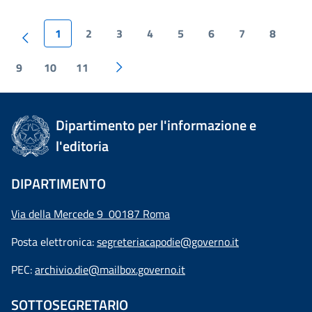
1
2
3
4
5
6
7
8
9
10
11
Dipartimento per l'informazione e
l'editoria
DIPARTIMENTO
Via della Mercede 9 00187 Roma
Posta elettronica:
segreteriacapodie@governo.it
PEC:
archivio.die@mailbox.governo.it
SOTTOSEGRETARIO