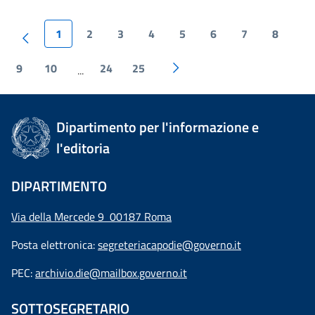
1
2
3
4
5
6
7
8
9
10
24
25
...
Dipartimento per l'informazione e
l'editoria
DIPARTIMENTO
Via della Mercede 9 00187 Roma
Posta elettronica:
segreteriacapodie@governo.it
PEC:
archivio.die@mailbox.governo.it
SOTTOSEGRETARIO