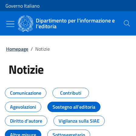
Vai al contenuto
Vai alla navigazione del sito
Governo Italiano
Dipartimento per l'informazione e
l'editoria
Cerca
Homepage
/
Notizie
Notizie
Tutti i contenuti della pagina Not
Comunicazione
Contributi
Agevolazioni
Sostegno all'editoria
Diritto d'autore
Vigilanza sulla SIAE
Altre misure
Sottosegretario