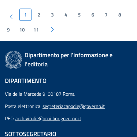
1
2
3
4
5
6
7
8
9
10
11
Dipartimento per l'informazione e
l'editoria
DIPARTIMENTO
Via della Mercede 9 00187 Roma
Posta elettronica:
segreteriacapodie@governo.it
PEC:
archivio.die@mailbox.governo.it
SOTTOSEGRETARIO