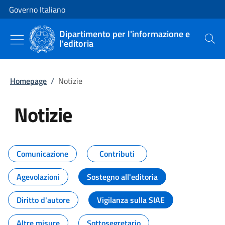
Vai al contenuto
Vai alla navigazione del sito
Governo Italiano
Dipartimento per l'informazione e
l'editoria
Cerca
Homepage
/
Notizie
Notizie
Tutti i contenuti della pagina Not
Comunicazione
Contributi
Agevolazioni
Sostegno all'editoria
Diritto d'autore
Vigilanza sulla SIAE
Altre misure
Sottosegretario