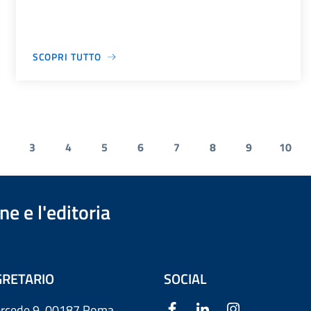
SCOPRI TUTTO
3
4
5
6
7
8
9
10
e e l'editoria
RETARIO
SOCIAL
ercede 9
00187 Roma