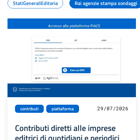
StatiGeneraliEditoria
Rai agenzie stampa sondaggi
29/07/2026
contributi
piattaforma
Contributi diretti alle imprese
editrici di quotidiani e periodici