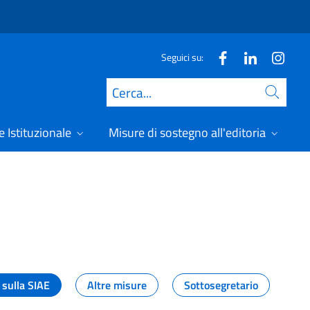
Seguici su:
Cerca
 Istituzionale
Misure di sostegno all'editoria
A
 sulla SIAE
Altre misure
Sottosegretario