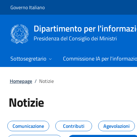
Vai al contenuto
Vai alla navigazione del sito
Governo Italiano
Dipartimento per l'informazio
Presidenza del Consiglio dei Ministri
Sottosegretario
Commissione IA per l'informazi
Homepage
/
Notizie
Notizie
Tutti i contenuti della pagina Not
Comunicazione
Contributi
Agevolazioni