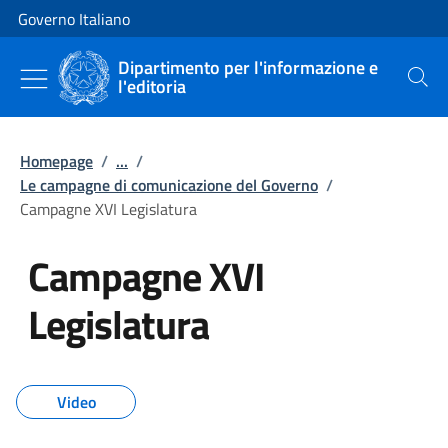
Vai al contenuto
Vai alla navigazione del sito
Governo Italiano
Dipartimento per l'informazione e
l'editoria
Cerca
Homepage
/
...
/
Le campagne di comunicazione del Governo
/
Campagne XVI Legislatura
Campagne XVI
Legislatura
Tutti i contenuti della pagina C
Video