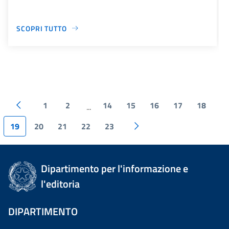
SCOPRI TUTTO
1
2
14
15
16
17
18
...
19
20
21
22
23
Dipartimento per l'informazione e
l'editoria
DIPARTIMENTO