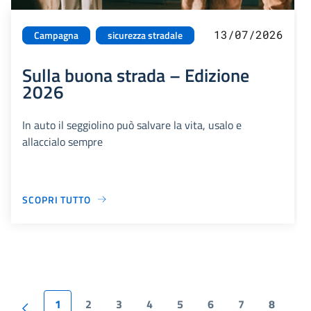
13/07/2026
Campagna
sicurezza stradale
Sulla buona strada – Edizione
2026
In auto il seggiolino può salvare la vita, usalo e
allaccialo sempre
SCOPRI TUTTO
1
2
3
4
5
6
7
8