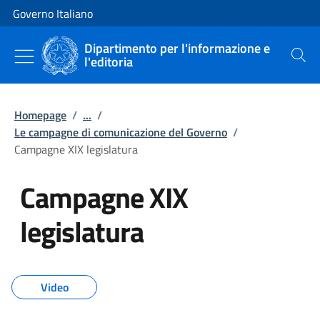
Vai al contenuto
Vai alla navigazione del sito
Governo Italiano
Dipartimento per l'informazione e
l'editoria
Cerca
Homepage
/
...
/
Le campagne di comunicazione del Governo
/
Campagne XIX legislatura
Campagne XIX
legislatura
Tutti i contenuti della pagina C
Video