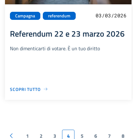
03/03/2026
Campagna
referendum
Referendum 22 e 23 marzo 2026
Non dimenticarti di votare. È un tuo diritto
SCOPRI TUTTO
1
2
3
4
5
6
7
8